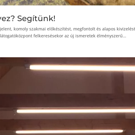
ez? Segítünk!
jelent, komoly szakmai előkészítést, megfontolt és alapos kivizelést
 látogatóközpont felkeresésekor az új ismeretek élményszerű...