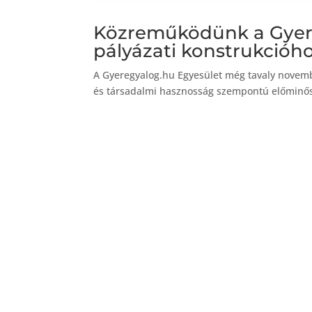
Közreműködünk a Gyere
pályázati konstrukcióh
A Gyeregyalog.hu Egyesület még tavaly novembe
és társadalmi hasznosság szempontú előminősí