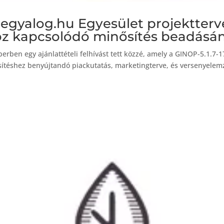
gyalog.hu Egyesület projekttervé
oz kapcsolódó minősítés beadásá
rben egy ajánlattételi felhívást tett közzé, amely a GINOP-5.1.7-1
téshez benyújtandó piackutatás, marketingterve, és versenyelemz