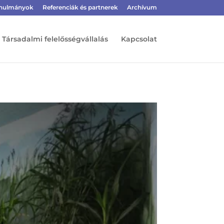
tanulmányok
Referenciák és partnerek
Archívum
Társadalmi felelősségvállalás
Kapcsolat