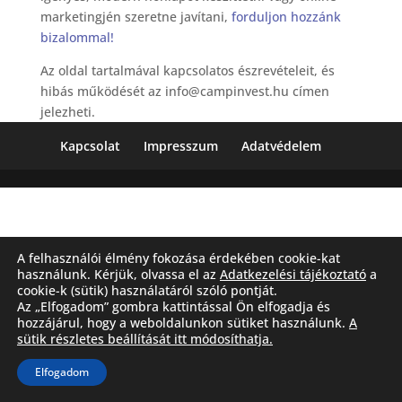
marketingjén szeretne javítani,
forduljon hozzánk
bizalommal!
Az oldal tartalmával kapcsolatos észrevételeit, és
hibás működését az info@campinvest.hu címen
jelezheti.
Kapcsolat
Impresszum
Adatvédelem
A felhasználói élmény fokozása érdekében cookie-kat
használunk. Kérjük, olvassa el az
Adatkezelési tájékoztató
a
cookie-k (sütik) használatáról szóló pontját.
Az „Elfogadom” gombra kattintással Ön elfogadja és
hozzájárul, hogy a weboldalunkon sütiket használunk.
A
sütik részletes beállítását itt módosíthatja.
Elfogadom