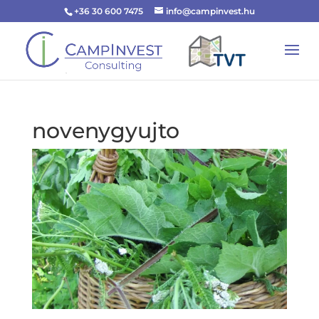
+36 30 600 7475
info@campinvest.hu
novenygyujto