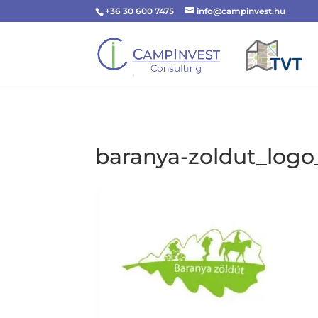
+36 30 600 7475
info@campinvest.hu
baranya-zoldut_logo